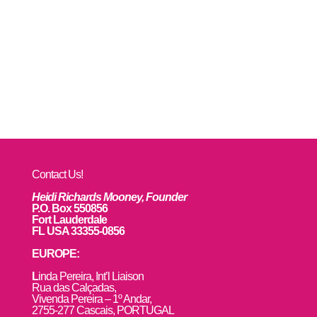
Contact Us!
Heidi Richards Mooney, Founder
P.O. Box 550856
Fort Lauderdale
FL USA 33355-0856
EUROPE:
L
inda Pereira, Int’l Liaison
Rua das Calçadas,
Vivenda Pereira – 1º Andar,
2755-277 Cascais, PORTUGAL